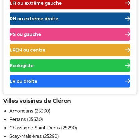
LFI ou extrême gauche
RN ou extrême droite
PS ou gauche
LREM ou centre
Ecologiste
LR ou droite
Villes voisines de Cléron
Amondans (25330)
Fertans (25330)
Chassagne-Saint-Denis (25290)
Scey-Maisières (25290)