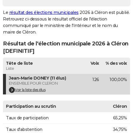
City break
Voyage de noces
Climat
Destinations
Voyage nature
Forum
+
PHOTO
Le
résultat des élections municipales
2026 à Cléron est publié.
Retrouvez ci-dessous le résultat officiel de l'élection
GUIDES D'ACHAT
communiqué par le ministère de l'Intérieur et le nom du
BONS PLANS
maire de Cléron.
Résultat de l'élection municipale 2026 à Cléron
CARTE DE VOEUX
[DEFINITIF]
Carte Bonne année
Carte Pâques
Carte de Noël
Carte Saint-Valentin
Carte d'anniversaire
DICTIONNAIRE
Tête de liste
Voix
% des voix
Biographies
Expressions
Dictionnaire
Citations
Proverbes
PROGRAMME TV
Liste
Jean-Marie DONEY (11 élus)
126
100,00%
COPAINS D'AVANT
ENSEMBLE POUR CLERON
Se connecter
Collèges
Universités
Service militaire
S'inscrire
Lycées
Primaires
Entreprises
Avis de recherche
Voir la liste des élus
AVIS DE DÉCÈS
FORUM
Participation au scrutin
Cléron
Lifestyle
Sport
Television
Cinema
Bricolage
Culture
Auto
Voyage
Taux de participation
65,25%
Taux d'abstention
34,75%