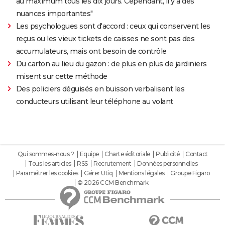
au maximum tous les dix jours. Cependant, il y a des
nuances importantes"
Les psychologues sont d'accord : ceux qui conservent les
reçus ou les vieux tickets de caisses ne sont pas des
accumulateurs, mais ont besoin de contrôle
Du carton au lieu du gazon : de plus en plus de jardiniers
misent sur cette méthode
Des policiers déguisés en buisson verbalisent les
conducteurs utilisant leur téléphone au volant
Qui sommes-nous ?
Equipe
Charte éditoriale
Publicité
Contact
Tous les articles
RSS
Recrutement
Données personnelles
Paramétrer les cookies
Gérer Utiq
Mentions légales
Groupe Figaro
© 2026 CCM Benchmark