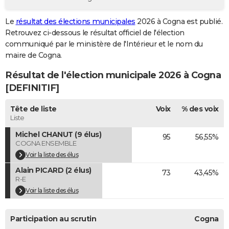
City break
Voyage de noces
Climat
Destinations
Voyage nature
Forum
+
PHOTO
Le
résultat des élections municipales
2026 à Cogna est publié.
Retrouvez ci-dessous le résultat officiel de l'élection
GUIDES D'ACHAT
communiqué par le ministère de l'Intérieur et le nom du
BONS PLANS
maire de Cogna.
Résultat de l'élection municipale 2026 à Cogna
CARTE DE VOEUX
[DEFINITIF]
Carte Bonne année
Carte Pâques
Carte de Noël
Carte Saint-Valentin
Carte d'anniversaire
DICTIONNAIRE
Tête de liste
Voix
% des voix
Biographies
Expressions
Dictionnaire
Citations
Proverbes
PROGRAMME TV
Liste
Michel CHANUT (9 élus)
95
56,55%
COPAINS D'AVANT
COGNA ENSEMBLE
Se connecter
Collèges
Universités
Service militaire
S'inscrire
Lycées
Primaires
Entreprises
Avis de recherche
Voir la liste des élus
AVIS DE DÉCÈS
Alain PICARD (2 élus)
73
43,45%
FORUM
R-E
Voir la liste des élus
Lifestyle
Sport
Television
Cinema
Bricolage
Culture
Auto
Voyage
Participation au scrutin
Cogna