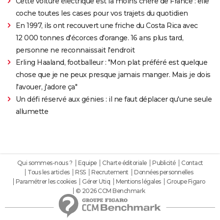
Cette voiture électrique est la moins chère de France : elle
coche toutes les cases pour vos trajets du quotidien
En 1997, ils ont recouvert une friche du Costa Rica avec
12 000 tonnes d'écorces d'orange. 16 ans plus tard,
personne ne reconnaissait l'endroit
Erling Haaland, footballeur : "Mon plat préféré est quelque
chose que je ne peux presque jamais manger. Mais je dois
l'avouer, j'adore ça"
Un défi réservé aux génies : il ne faut déplacer qu'une seule
allumette
Qui sommes-nous ?
Equipe
Charte éditoriale
Publicité
Contact
Tous les articles
RSS
Recrutement
Données personnelles
Paramétrer les cookies
Gérer Utiq
Mentions légales
Groupe Figaro
© 2026 CCM Benchmark