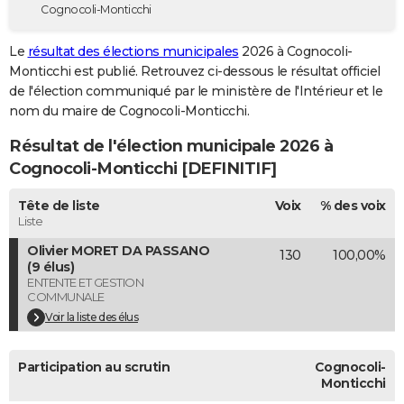
Cognocoli-Monticchi
City break
Voyage de noces
Climat
Destinations
Voyage nature
Forum
+
PHOTO
Le
résultat des élections municipales
2026 à Cognocoli-
GUIDES D'ACHAT
Monticchi est publié. Retrouvez ci-dessous le résultat officiel
de l'élection communiqué par le ministère de l'Intérieur et le
BONS PLANS
nom du maire de Cognocoli-Monticchi.
CARTE DE VOEUX
Résultat de l'élection municipale 2026 à
Carte Bonne année
Carte Pâques
Carte de Noël
Carte Saint-Valentin
Carte d'anniversaire
Cognocoli-Monticchi [DEFINITIF]
DICTIONNAIRE
Biographies
Expressions
Dictionnaire
Citations
Proverbes
Tête de liste
Voix
% des voix
PROGRAMME TV
Liste
COPAINS D'AVANT
Olivier MORET DA PASSANO
130
100,00%
(9 élus)
Se connecter
Collèges
Universités
Service militaire
S'inscrire
Lycées
Primaires
Entreprises
Avis de recherche
AVIS DE DÉCÈS
ENTENTE ET GESTION
COMMUNALE
FORUM
Voir la liste des élus
Lifestyle
Sport
Television
Cinema
Bricolage
Culture
Auto
Voyage
Participation au scrutin
Cognocoli-
Monticchi