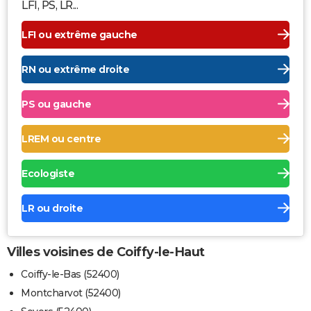
LFI, PS, LR...
LFI ou extrême gauche
RN ou extrême droite
PS ou gauche
LREM ou centre
Ecologiste
LR ou droite
Villes voisines de Coiffy-le-Haut
Coiffy-le-Bas (52400)
Montcharvot (52400)