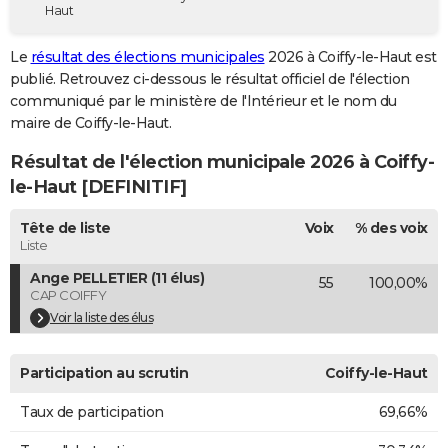
Haut
City break
Voyage de noces
Climat
Destinations
Voyage nature
Forum
+
PHOTO
Le
résultat des élections municipales
2026 à Coiffy-le-Haut est
GUIDES D'ACHAT
publié. Retrouvez ci-dessous le résultat officiel de l'élection
communiqué par le ministère de l'Intérieur et le nom du
BONS PLANS
maire de Coiffy-le-Haut.
CARTE DE VOEUX
Résultat de l'élection municipale 2026 à Coiffy-
Carte Bonne année
Carte Pâques
Carte de Noël
Carte Saint-Valentin
Carte d'anniversaire
le-Haut [DEFINITIF]
DICTIONNAIRE
Biographies
Expressions
Dictionnaire
Citations
Proverbes
Tête de liste
Voix
% des voix
PROGRAMME TV
Liste
COPAINS D'AVANT
Ange PELLETIER (11 élus)
55
100,00%
CAP COIFFY
Se connecter
Collèges
Universités
Service militaire
S'inscrire
Lycées
Primaires
Entreprises
Avis de recherche
AVIS DE DÉCÈS
Voir la liste des élus
FORUM
Participation au scrutin
Coiffy-le-Haut
Lifestyle
Sport
Television
Cinema
Bricolage
Culture
Auto
Voyage
Taux de participation
69,66%