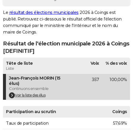
City break
Voyage de noces
Climat
Destinations
Voyage nature
Forum
+
PHOTO
Le
résultat des élections municipales
2026 à Coings est
publié. Retrouvez ci-dessous le résultat officiel de l'élection
GUIDES D'ACHAT
communiqué par le ministère de l'Intérieur et le nom du
BONS PLANS
maire de Coings.
Résultat de l'élection municipale 2026 à Coings
CARTE DE VOEUX
[DEFINITIF]
Carte Bonne année
Carte Pâques
Carte de Noël
Carte Saint-Valentin
Carte d'anniversaire
DICTIONNAIRE
Tête de liste
Voix
% des voix
Biographies
Expressions
Dictionnaire
Citations
Proverbes
PROGRAMME TV
Liste
Jean-François MORIN (15
357
100,00%
COPAINS D'AVANT
élus)
Continuons ensemble
Se connecter
Collèges
Universités
Service militaire
S'inscrire
Lycées
Primaires
Entreprises
Avis de recherche
AVIS DE DÉCÈS
Voir la liste des élus
FORUM
Participation au scrutin
Coings
Lifestyle
Sport
Television
Cinema
Bricolage
Culture
Auto
Voyage
Taux de participation
57,69%