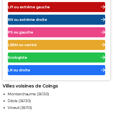
LFI ou extrême gauche
RN ou extrême droite
PS ou gauche
LREM ou centre
Ecologiste
LR ou droite
Villes voisines de Coings
Montierchaume (36130)
Déols (36130)
Vineuil (36110)