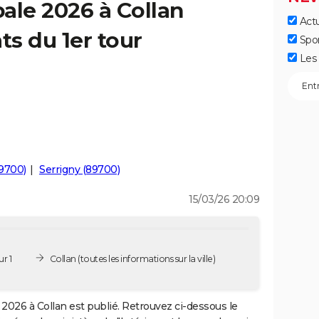
ale 2026 à Collan
Actu
ts du 1er tour
Spo
Les 
89700)
Serrigny (89700)
15/03/26 20:09
r 1
Collan
(toutes les informations sur la ville)
2026 à Collan est publié. Retrouvez ci-dessous le