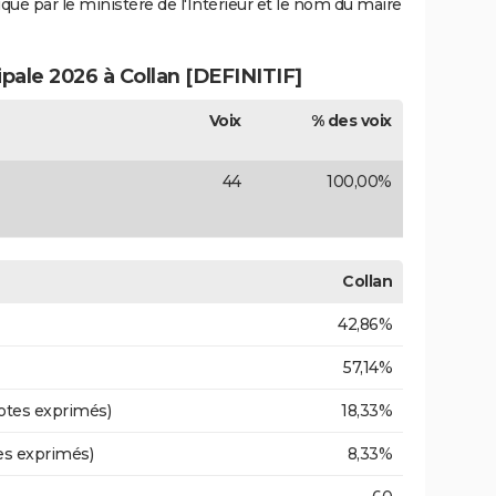
iqué par le ministère de l'Intérieur et le nom du maire
ipale 2026 à Collan [DEFINITIF]
Voix
% des voix
44
100,00%
Collan
42,86%
57,14%
otes exprimés)
18,33%
es exprimés)
8,33%