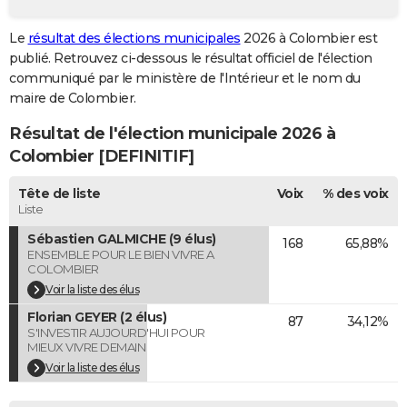
City break
Voyage de noces
Climat
Destinations
Voyage nature
Forum
+
PHOTO
Le
résultat des élections municipales
2026 à Colombier est
publié. Retrouvez ci-dessous le résultat officiel de l'élection
GUIDES D'ACHAT
communiqué par le ministère de l'Intérieur et le nom du
BONS PLANS
maire de Colombier.
Résultat de l'élection municipale 2026 à
CARTE DE VOEUX
Colombier [DEFINITIF]
Carte Bonne année
Carte Pâques
Carte de Noël
Carte Saint-Valentin
Carte d'anniversaire
DICTIONNAIRE
Tête de liste
Voix
% des voix
Biographies
Expressions
Dictionnaire
Citations
Proverbes
PROGRAMME TV
Liste
Sébastien GALMICHE (9 élus)
168
65,88%
COPAINS D'AVANT
ENSEMBLE POUR LE BIEN VIVRE A
COLOMBIER
Se connecter
Collèges
Universités
Service militaire
S'inscrire
Lycées
Primaires
Entreprises
Avis de recherche
AVIS DE DÉCÈS
Voir la liste des élus
Florian GEYER (2 élus)
FORUM
87
34,12%
S'INVESTIR AUJOURD'HUI POUR
MIEUX VIVRE DEMAIN
Lifestyle
Sport
Television
Cinema
Bricolage
Culture
Auto
Voyage
Voir la liste des élus