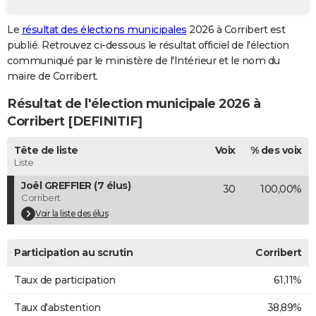
City break
Voyage de noces
Climat
Destinations
Voyage nature
Forum
+
PHOTO
Le
résultat des élections municipales
2026 à Corribert est
publié. Retrouvez ci-dessous le résultat officiel de l'élection
GUIDES D'ACHAT
communiqué par le ministère de l'Intérieur et le nom du
BONS PLANS
maire de Corribert.
Résultat de l'élection municipale 2026 à
CARTE DE VOEUX
Corribert [DEFINITIF]
Carte Bonne année
Carte Pâques
Carte de Noël
Carte Saint-Valentin
Carte d'anniversaire
DICTIONNAIRE
Tête de liste
Voix
% des voix
Biographies
Expressions
Dictionnaire
Citations
Proverbes
PROGRAMME TV
Liste
Joël GREFFIER (7 élus)
30
100,00%
COPAINS D'AVANT
Corribert
Se connecter
Collèges
Universités
Service militaire
S'inscrire
Lycées
Primaires
Entreprises
Avis de recherche
Voir la liste des élus
AVIS DE DÉCÈS
FORUM
Participation au scrutin
Corribert
Lifestyle
Sport
Television
Cinema
Bricolage
Culture
Auto
Voyage
Taux de participation
61,11%
Taux d'abstention
38,89%