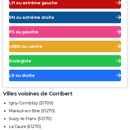
LFI ou extrême gauche
RN ou extrême droite
PS ou gauche
LREM ou centre
Ecologiste
LR ou droite
Villes voisines de Corribert
Igny-Comblizy (51700)
Mareuil-en-Brie (51270)
Suizy-le-Franc (51270)
La Caure (51270)