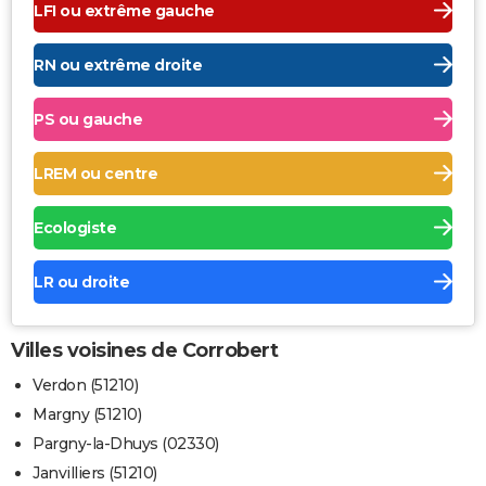
LFI ou extrême gauche
RN ou extrême droite
PS ou gauche
LREM ou centre
Ecologiste
LR ou droite
Villes voisines de Corrobert
Verdon (51210)
Margny (51210)
Pargny-la-Dhuys (02330)
Janvilliers (51210)