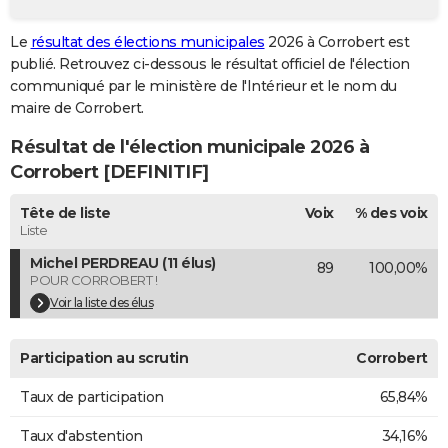
City break
Voyage de noces
Climat
Destinations
Voyage nature
Forum
+
PHOTO
Le
résultat des élections municipales
2026 à Corrobert est
publié. Retrouvez ci-dessous le résultat officiel de l'élection
GUIDES D'ACHAT
communiqué par le ministère de l'Intérieur et le nom du
BONS PLANS
maire de Corrobert.
Résultat de l'élection municipale 2026 à
CARTE DE VOEUX
Corrobert [DEFINITIF]
Carte Bonne année
Carte Pâques
Carte de Noël
Carte Saint-Valentin
Carte d'anniversaire
DICTIONNAIRE
Tête de liste
Voix
% des voix
Biographies
Expressions
Dictionnaire
Citations
Proverbes
PROGRAMME TV
Liste
Michel PERDREAU (11 élus)
89
100,00%
COPAINS D'AVANT
POUR CORROBERT !
Se connecter
Collèges
Universités
Service militaire
S'inscrire
Lycées
Primaires
Entreprises
Avis de recherche
Voir la liste des élus
AVIS DE DÉCÈS
FORUM
Participation au scrutin
Corrobert
Lifestyle
Sport
Television
Cinema
Bricolage
Culture
Auto
Voyage
Taux de participation
65,84%
Taux d'abstention
34,16%