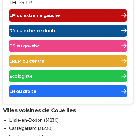
LFI, PS, LR...
LFI ou extrême gauche
RN ou extrême droite
PS ou gauche
LREM ou centre
Ecologiste
LR ou droite
Villes voisines de Coueilles
L'Isle-en-Dodon (31230)
Castelgaillard (31230)