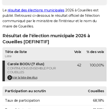
City break
Voyage de noces
Climat
Destinations
Voyage nature
Forum
+
PHOTO
Le
résultat des élections municipales
2026 à Coueilles est
publié. Retrouvez ci-dessous le résultat officiel de l'élection
GUIDES D'ACHAT
communiqué par le ministère de l'Intérieur et le nom du
BONS PLANS
maire de Coueilles.
Résultat de l'élection municipale 2026 à
CARTE DE VOEUX
Coueilles [DEFINITIF]
Carte Bonne année
Carte Pâques
Carte de Noël
Carte Saint-Valentin
Carte d'anniversaire
DICTIONNAIRE
Tête de liste
Voix
% des voix
Biographies
Expressions
Dictionnaire
Citations
Proverbes
PROGRAMME TV
Liste
Carole BODU (7 élus)
42
100,00%
COPAINS D'AVANT
CONTINUONS ENSEMBLE POUR
COUEILLES
Se connecter
Collèges
Universités
Service militaire
S'inscrire
Lycées
Primaires
Entreprises
Avis de recherche
AVIS DE DÉCÈS
Voir la liste des élus
FORUM
Participation au scrutin
Coueilles
Lifestyle
Sport
Television
Cinema
Bricolage
Culture
Auto
Voyage
Taux de participation
68,18%