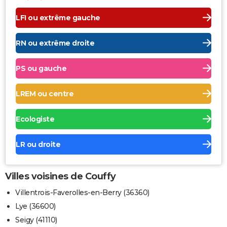
LFI ou extrême gauche
RN ou extrême droite
PS ou gauche
LREM ou centre
Ecologiste
LR ou droite
Villes voisines de Couffy
Villentrois-Faverolles-en-Berry (36360)
Lye (36600)
Seigy (41110)