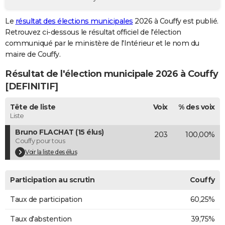
City break
Voyage de noces
Climat
Destinations
Voyage nature
Forum
+
PHOTO
Le
résultat des élections municipales
2026 à Couffy est publié.
Retrouvez ci-dessous le résultat officiel de l'élection
GUIDES D'ACHAT
communiqué par le ministère de l'Intérieur et le nom du
BONS PLANS
maire de Couffy.
Résultat de l'élection municipale 2026 à Couffy
CARTE DE VOEUX
[DEFINITIF]
Carte Bonne année
Carte Pâques
Carte de Noël
Carte Saint-Valentin
Carte d'anniversaire
DICTIONNAIRE
Tête de liste
Voix
% des voix
Biographies
Expressions
Dictionnaire
Citations
Proverbes
PROGRAMME TV
Liste
Bruno FLACHAT (15 élus)
203
100,00%
COPAINS D'AVANT
Couffy pour tous
Se connecter
Collèges
Universités
Service militaire
S'inscrire
Lycées
Primaires
Entreprises
Avis de recherche
Voir la liste des élus
AVIS DE DÉCÈS
FORUM
Participation au scrutin
Couffy
Lifestyle
Sport
Television
Cinema
Bricolage
Culture
Auto
Voyage
Taux de participation
60,25%
Taux d'abstention
39,75%