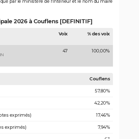
iqué par le ministère de l'Intérieur et le nom du maire
ipale 2026 à Couflens [DEFINITIF]
Voix
% des voix
47
100,00%
IN
Couflens
57,80%
42,20%
otes exprimés)
17,46%
es exprimés)
7,94%