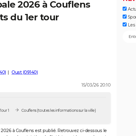
ale 2026 à Couflens
Actu
ts du 1er tour
Spo
Les 
40)
Oust (09140)
15/03/26 20:10
Tour 1
Couflens
(toutes les informations sur la ville)
2026 à Couflens est publié. Retrouvez ci-dessous le