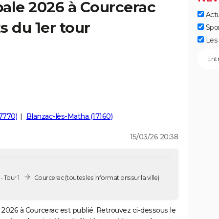
ale 2026 à Courcerac
Actu
s du 1er tour
Spo
Les 
17770)
Blanzac-lès-Matha (17160)
15/03/26 20:38
 Tour 1
Courcerac
(toutes les informations sur la ville)
2026 à Courcerac est publié. Retrouvez ci-dessous le