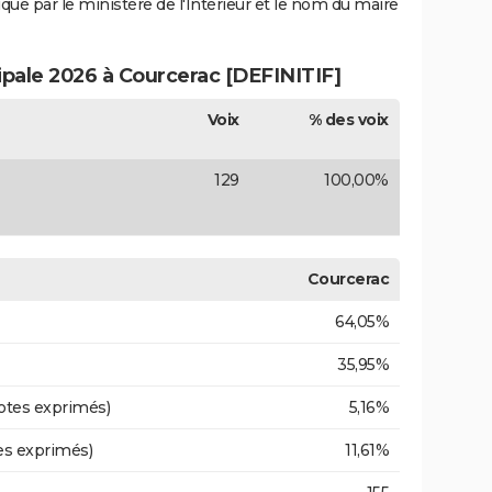
iqué par le ministère de l'Intérieur et le nom du maire
ipale 2026 à Courcerac [DEFINITIF]
Voix
% des voix
129
100,00%
Courcerac
64,05%
35,95%
otes exprimés)
5,16%
es exprimés)
11,61%