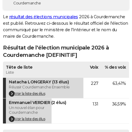
Courdemanche
City break
Voyage de noces
Climat
Destinations
Voyage nature
Forum
+
PHOTO
Le
résultat des élections municipales
2026 à Courdemanche
GUIDES D'ACHAT
est publié. Retrouvez ci-dessous le résultat officiel de l'élection
communiqué par le ministère de l'Intérieur et le nom du
BONS PLANS
maire de Courdemanche.
CARTE DE VOEUX
Résultat de l'élection municipale 2026 à
Carte Bonne année
Carte Pâques
Carte de Noël
Carte Saint-Valentin
Carte d'anniversaire
Courdemanche [DEFINITIF]
DICTIONNAIRE
Biographies
Expressions
Dictionnaire
Citations
Proverbes
Tête de liste
Voix
% des voix
PROGRAMME TV
Liste
COPAINS D'AVANT
Natacha LONGERAY (13 élus)
227
63,41%
Réussir Courdemanche Ensemble
Se connecter
Collèges
Universités
Service militaire
S'inscrire
Lycées
Primaires
Entreprises
Avis de recherche
AVIS DE DÉCÈS
Voir la liste des élus
Emmanuel VERDIER (2 élus)
FORUM
131
36,59%
Un nouvel élan pour
Courdemanche
Lifestyle
Sport
Television
Cinema
Bricolage
Culture
Auto
Voyage
Voir la liste des élus