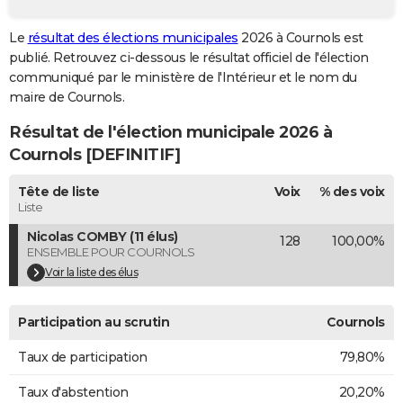
City break
Voyage de noces
Climat
Destinations
Voyage nature
Forum
+
PHOTO
Le
résultat des élections municipales
2026 à Cournols est
publié. Retrouvez ci-dessous le résultat officiel de l'élection
GUIDES D'ACHAT
communiqué par le ministère de l'Intérieur et le nom du
BONS PLANS
maire de Cournols.
Résultat de l'élection municipale 2026 à
CARTE DE VOEUX
Cournols [DEFINITIF]
Carte Bonne année
Carte Pâques
Carte de Noël
Carte Saint-Valentin
Carte d'anniversaire
DICTIONNAIRE
Tête de liste
Voix
% des voix
Biographies
Expressions
Dictionnaire
Citations
Proverbes
PROGRAMME TV
Liste
Nicolas COMBY (11 élus)
128
100,00%
COPAINS D'AVANT
ENSEMBLE POUR COURNOLS
Se connecter
Collèges
Universités
Service militaire
S'inscrire
Lycées
Primaires
Entreprises
Avis de recherche
Voir la liste des élus
AVIS DE DÉCÈS
FORUM
Participation au scrutin
Cournols
Lifestyle
Sport
Television
Cinema
Bricolage
Culture
Auto
Voyage
Taux de participation
79,80%
Taux d'abstention
20,20%