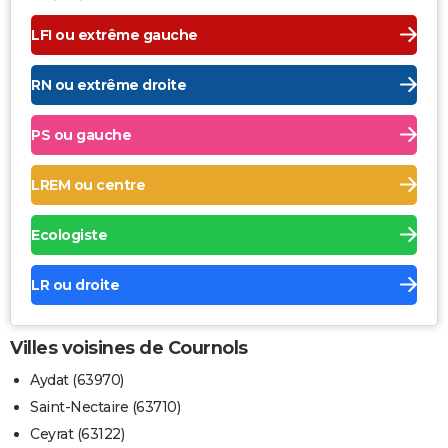
LFI ou extrême gauche
RN ou extrême droite
PS ou gauche
LREM ou centre
Ecologiste
LR ou droite
Villes voisines de Cournols
Aydat (63970)
Saint-Nectaire (63710)
Ceyrat (63122)