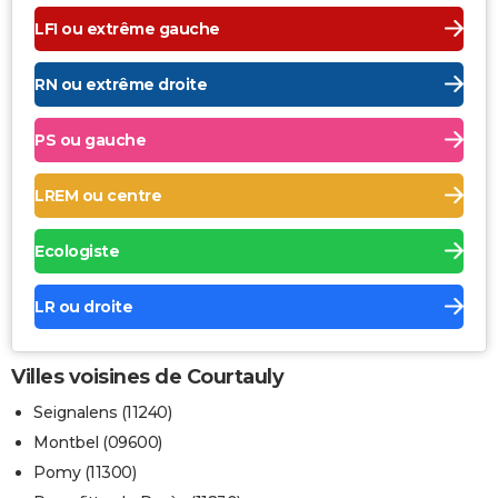
LFI ou extrême gauche
RN ou extrême droite
PS ou gauche
LREM ou centre
Ecologiste
LR ou droite
Villes voisines de Courtauly
Seignalens (11240)
Montbel (09600)
Pomy (11300)