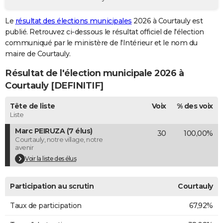
City break
Voyage de noces
Climat
Destinations
Voyage nature
Forum
+
PHOTO
Le
résultat des élections municipales
2026 à Courtauly est
publié. Retrouvez ci-dessous le résultat officiel de l'élection
GUIDES D'ACHAT
communiqué par le ministère de l'Intérieur et le nom du
BONS PLANS
maire de Courtauly.
Résultat de l'élection municipale 2026 à
CARTE DE VOEUX
Courtauly [DEFINITIF]
Carte Bonne année
Carte Pâques
Carte de Noël
Carte Saint-Valentin
Carte d'anniversaire
DICTIONNAIRE
Tête de liste
Voix
% des voix
Biographies
Expressions
Dictionnaire
Citations
Proverbes
PROGRAMME TV
Liste
Marc PEIRUZA (7 élus)
30
100,00%
COPAINS D'AVANT
Courtauly, notre village, notre
avenir
Se connecter
Collèges
Universités
Service militaire
S'inscrire
Lycées
Primaires
Entreprises
Avis de recherche
AVIS DE DÉCÈS
Voir la liste des élus
FORUM
Participation au scrutin
Courtauly
Lifestyle
Sport
Television
Cinema
Bricolage
Culture
Auto
Voyage
Taux de participation
67,92%