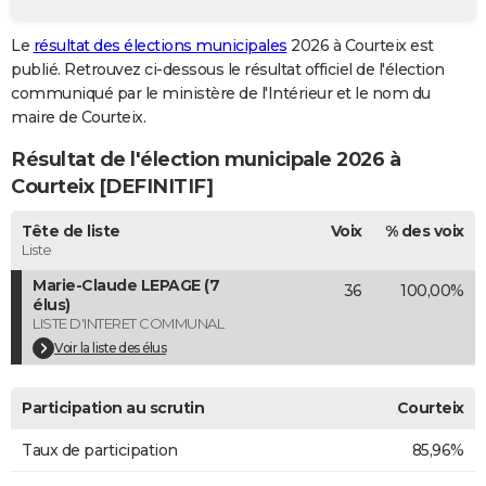
City break
Voyage de noces
Climat
Destinations
Voyage nature
Forum
+
PHOTO
Le
résultat des élections municipales
2026 à Courteix est
publié. Retrouvez ci-dessous le résultat officiel de l'élection
GUIDES D'ACHAT
communiqué par le ministère de l'Intérieur et le nom du
BONS PLANS
maire de Courteix.
Résultat de l'élection municipale 2026 à
CARTE DE VOEUX
Courteix [DEFINITIF]
Carte Bonne année
Carte Pâques
Carte de Noël
Carte Saint-Valentin
Carte d'anniversaire
DICTIONNAIRE
Tête de liste
Voix
% des voix
Biographies
Expressions
Dictionnaire
Citations
Proverbes
PROGRAMME TV
Liste
Marie-Claude LEPAGE (7
36
100,00%
COPAINS D'AVANT
élus)
LISTE D'INTERET COMMUNAL
Se connecter
Collèges
Universités
Service militaire
S'inscrire
Lycées
Primaires
Entreprises
Avis de recherche
AVIS DE DÉCÈS
Voir la liste des élus
FORUM
Participation au scrutin
Courteix
Lifestyle
Sport
Television
Cinema
Bricolage
Culture
Auto
Voyage
Taux de participation
85,96%