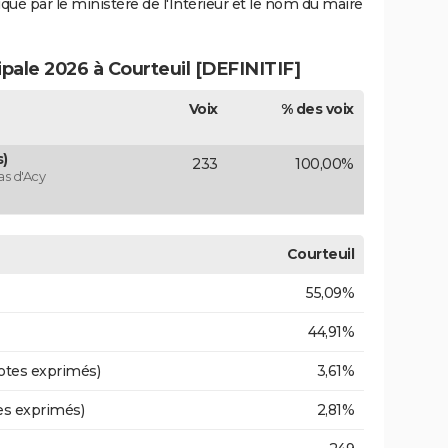
iqué par le ministère de l'Intérieur et le nom du maire
ipale 2026 à Courteuil [DEFINITIF]
Voix
% des voix
)
233
100,00%
as d'Acy
Courteuil
55,09%
44,91%
otes exprimés)
3,61%
es exprimés)
2,81%