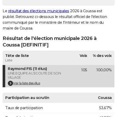
City break
Voyage de noces
Climat
Destinations
Voyage nature
Forum
+
PHOTO
Le
résultat des élections municipales
2026 à Coussa est
publié. Retrouvez ci-dessous le résultat officiel de l'élection
GUIDES D'ACHAT
communiqué par le ministère de l'Intérieur et le nom du
BONS PLANS
maire de Coussa.
Résultat de l'élection municipale 2026 à
CARTE DE VOEUX
Coussa [DEFINITIF]
Carte Bonne année
Carte Pâques
Carte de Noël
Carte Saint-Valentin
Carte d'anniversaire
DICTIONNAIRE
Tête de liste
Voix
% des voix
Biographies
Expressions
Dictionnaire
Citations
Proverbes
PROGRAMME TV
Liste
Raymond FIS (11 élus)
105
100,00%
COPAINS D'AVANT
UNE EQUIPE A L'ECOUTE DE SON
VILLAGE
Se connecter
Collèges
Universités
Service militaire
S'inscrire
Lycées
Primaires
Entreprises
Avis de recherche
AVIS DE DÉCÈS
Voir la liste des élus
FORUM
Participation au scrutin
Coussa
Lifestyle
Sport
Television
Cinema
Bricolage
Culture
Auto
Voyage
Taux de participation
53,67%