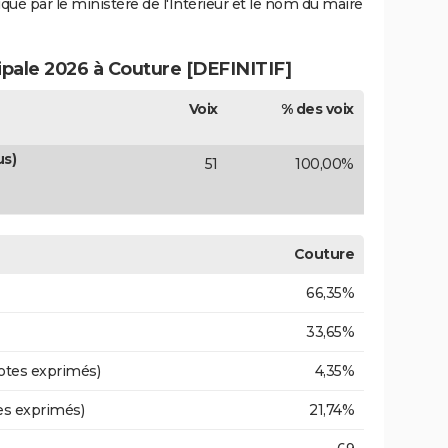
iqué par le ministère de l'Intérieur et le nom du maire
ipale 2026 à Couture [DEFINITIF]
Voix
% des voix
us)
51
100,00%
Couture
66,35%
33,65%
otes exprimés)
4,35%
es exprimés)
21,74%