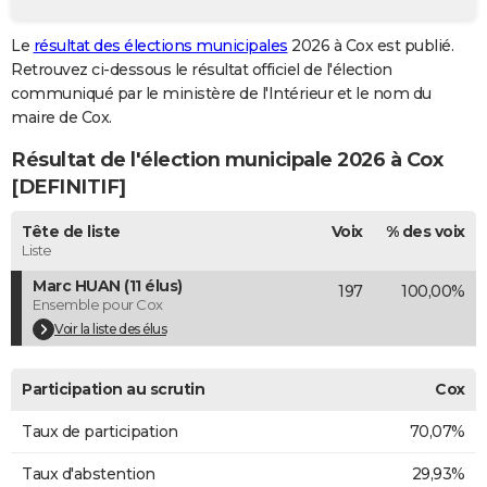
City break
Voyage de noces
Climat
Destinations
Voyage nature
Forum
+
PHOTO
Le
résultat des élections municipales
2026 à Cox est publié.
Retrouvez ci-dessous le résultat officiel de l'élection
GUIDES D'ACHAT
communiqué par le ministère de l'Intérieur et le nom du
BONS PLANS
maire de Cox.
Résultat de l'élection municipale 2026 à Cox
CARTE DE VOEUX
[DEFINITIF]
Carte Bonne année
Carte Pâques
Carte de Noël
Carte Saint-Valentin
Carte d'anniversaire
DICTIONNAIRE
Tête de liste
Voix
% des voix
Biographies
Expressions
Dictionnaire
Citations
Proverbes
PROGRAMME TV
Liste
Marc HUAN (11 élus)
197
100,00%
COPAINS D'AVANT
Ensemble pour Cox
Se connecter
Collèges
Universités
Service militaire
S'inscrire
Lycées
Primaires
Entreprises
Avis de recherche
Voir la liste des élus
AVIS DE DÉCÈS
FORUM
Participation au scrutin
Cox
Lifestyle
Sport
Television
Cinema
Bricolage
Culture
Auto
Voyage
Taux de participation
70,07%
Taux d'abstention
29,93%