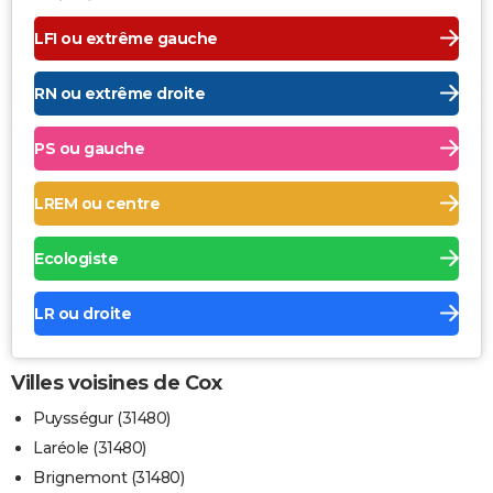
LFI ou extrême gauche
RN ou extrême droite
PS ou gauche
LREM ou centre
Ecologiste
LR ou droite
Villes voisines de Cox
Puysségur (31480)
Laréole (31480)
Brignemont (31480)