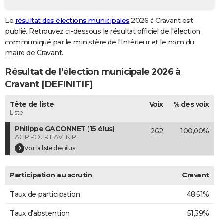
City break
Voyage de noces
Climat
Destinations
Voyage nature
Forum
+
PHOTO
Le
résultat des élections municipales
2026 à Cravant est
publié. Retrouvez ci-dessous le résultat officiel de l'élection
GUIDES D'ACHAT
communiqué par le ministère de l'Intérieur et le nom du
BONS PLANS
maire de Cravant.
Résultat de l'élection municipale 2026 à
CARTE DE VOEUX
Cravant [DEFINITIF]
Carte Bonne année
Carte Pâques
Carte de Noël
Carte Saint-Valentin
Carte d'anniversaire
DICTIONNAIRE
Tête de liste
Voix
% des voix
Biographies
Expressions
Dictionnaire
Citations
Proverbes
PROGRAMME TV
Liste
Philippe GACONNET (15 élus)
262
100,00%
COPAINS D'AVANT
AGIR POUR L'AVENIR
Se connecter
Collèges
Universités
Service militaire
S'inscrire
Lycées
Primaires
Entreprises
Avis de recherche
Voir la liste des élus
AVIS DE DÉCÈS
FORUM
Participation au scrutin
Cravant
Lifestyle
Sport
Television
Cinema
Bricolage
Culture
Auto
Voyage
Taux de participation
48,61%
Taux d'abstention
51,39%