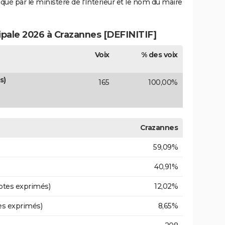
iqué par le ministère de l'Intérieur et le nom du maire
cipale 2026 à Crazannes [DEFINITIF]
Voix
% des voix
s)
165
100,00%
Crazannes
59,09%
40,91%
otes exprimés)
12,02%
es exprimés)
8,65%