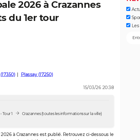
pale 2026 à Crazannes
Actu
ts du 1er tour
Spo
Les 
(17350)
Plassay (17250)
15/03/26 20:38
 Tour 1
Crazannes
(toutes les informations sur la ville)
2026 à Crazannes est publié. Retrouvez ci-dessous le