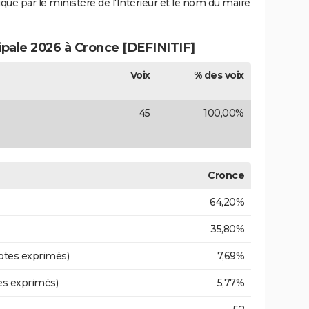
iqué par le ministère de l'Intérieur et le nom du maire
ipale 2026 à Cronce [DEFINITIF]
Voix
% des voix
45
100,00%
Cronce
64,20%
35,80%
otes exprimés)
7,69%
es exprimés)
5,77%