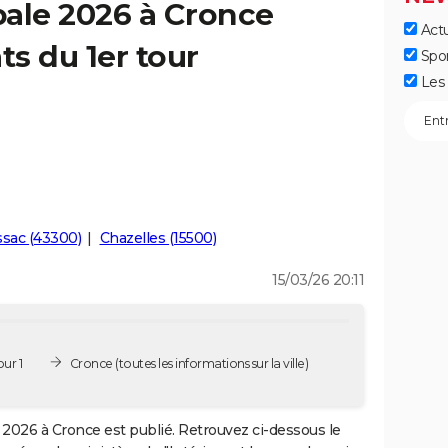
pale 2026 à Cronce
Actu
ts du 1er tour
Spo
Les 
ssac (43300)
Chazelles (15500)
15/03/26 20:11
ur 1
Cronce
(toutes les informations sur la ville)
2026 à Cronce est publié. Retrouvez ci-dessous le