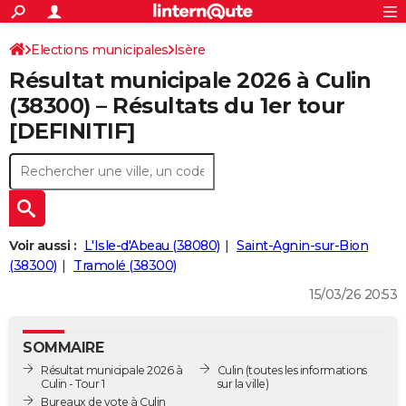
ACTUALITÉS
Connexion
S'inscrire
Elections municipales
Isère
Rechercher
Société
Education
Villes
Politique
Faits Divers
Monde
+
SPORT
Résultat municipale 2026 à Culin
Football
Cyclisme
Forum
Coupe du monde 2026
Tennis
Rugby
CULTURE
(38300) – Résultats du 1er tour
[DEFINITIF]
TNT
Cinéma
Musique
Programme TV
Streaming
Sorties cinéma
+
FINANCE
Impôts
Immobilier
Banque
Crédit
Retraite
Epargne
Risques naturels par ville
Assurance
AUTO
Réserver un essai
Berlines
Forum auto
Essais
Citadines
SUV
+
HIGH-TECH
Meilleur smartphone
Ordinateurs
Guide high-tech
Mobiles
Internet
Jeux vidéo
+
BRICOLAGE
Voir aussi :
L'Isle-d'Abeau (38080)
Saint-Agnin-sur-Bion
(38300)
Tramolé (38300)
Aménagement intérieur
Cuisine
Jardinage
+
Forum
Extérieur
Salle de bains
Rangement
WEEK-END
15/03/26 20:53
Escapades
Expositions
Week-end nature
Guides de France
Patrimoine
Musées
+
LIFESTYLE
SOMMAIRE
Bien-être
Mode
+
Art de vivre
Loisirs
Modes de vie
SANTE
Résultat municipale 2026 à
Culin
(toutes les informations
Culin - Tour 1
sur la ville)
Guide de la santé
Médicaments
+
Alimentation
Maladies
Sommeil
VOYAGE
Bureaux de vote à Culin