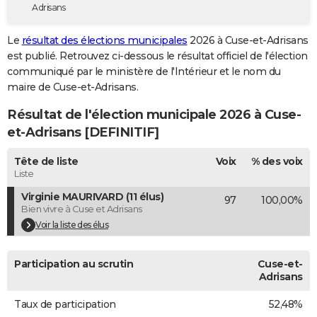
Adrisans
City break
Voyage de noces
Climat
Destinations
Voyage nature
Forum
+
PHOTO
Le
résultat des élections municipales
2026 à Cuse-et-Adrisans
GUIDES D'ACHAT
est publié. Retrouvez ci-dessous le résultat officiel de l'élection
communiqué par le ministère de l'Intérieur et le nom du
BONS PLANS
maire de Cuse-et-Adrisans.
CARTE DE VOEUX
Résultat de l'élection municipale 2026 à Cuse-
Carte Bonne année
Carte Pâques
Carte de Noël
Carte Saint-Valentin
Carte d'anniversaire
et-Adrisans [DEFINITIF]
DICTIONNAIRE
Biographies
Expressions
Dictionnaire
Citations
Proverbes
Tête de liste
Voix
% des voix
PROGRAMME TV
Liste
COPAINS D'AVANT
Virginie MAURIVARD (11 élus)
97
100,00%
Bien vivre à Cuse et Adrisans
Se connecter
Collèges
Universités
Service militaire
S'inscrire
Lycées
Primaires
Entreprises
Avis de recherche
AVIS DE DÉCÈS
Voir la liste des élus
FORUM
Participation au scrutin
Cuse-et-
Lifestyle
Sport
Television
Cinema
Bricolage
Culture
Auto
Voyage
Adrisans
Taux de participation
52,48%