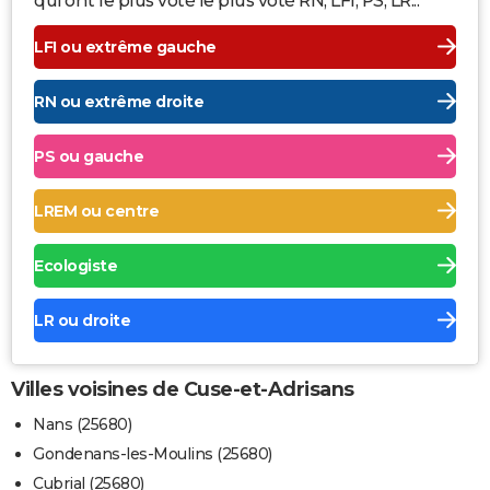
qui ont le plus voté le plus voté RN, LFI, PS, LR...
LFI ou extrême gauche
RN ou extrême droite
PS ou gauche
LREM ou centre
Ecologiste
LR ou droite
Villes voisines de Cuse-et-Adrisans
Nans (25680)
Gondenans-les-Moulins (25680)
Cubrial (25680)