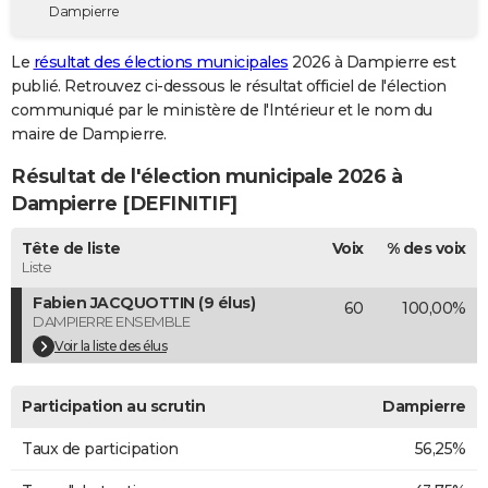
Dampierre
City break
Voyage de noces
Climat
Destinations
Voyage nature
Forum
+
PHOTO
Le
résultat des élections municipales
2026 à Dampierre est
GUIDES D'ACHAT
publié. Retrouvez ci-dessous le résultat officiel de l'élection
communiqué par le ministère de l'Intérieur et le nom du
BONS PLANS
maire de Dampierre.
CARTE DE VOEUX
Résultat de l'élection municipale 2026 à
Carte Bonne année
Carte Pâques
Carte de Noël
Carte Saint-Valentin
Carte d'anniversaire
Dampierre [DEFINITIF]
DICTIONNAIRE
Biographies
Expressions
Dictionnaire
Citations
Proverbes
Tête de liste
Voix
% des voix
PROGRAMME TV
Liste
COPAINS D'AVANT
Fabien JACQUOTTIN (9 élus)
60
100,00%
DAMPIERRE ENSEMBLE
Se connecter
Collèges
Universités
Service militaire
S'inscrire
Lycées
Primaires
Entreprises
Avis de recherche
AVIS DE DÉCÈS
Voir la liste des élus
FORUM
Participation au scrutin
Dampierre
Lifestyle
Sport
Television
Cinema
Bricolage
Culture
Auto
Voyage
Taux de participation
56,25%