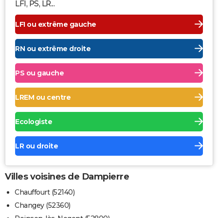
LFI, PS, LR...
LFI ou extrême gauche
RN ou extrême droite
PS ou gauche
LREM ou centre
Ecologiste
LR ou droite
Villes voisines de Dampierre
Chauffourt (52140)
Changey (52360)