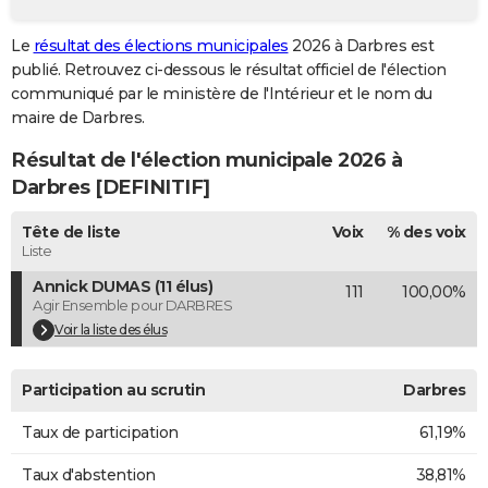
City break
Voyage de noces
Climat
Destinations
Voyage nature
Forum
+
PHOTO
Le
résultat des élections municipales
2026 à Darbres est
publié. Retrouvez ci-dessous le résultat officiel de l'élection
GUIDES D'ACHAT
communiqué par le ministère de l'Intérieur et le nom du
BONS PLANS
maire de Darbres.
Résultat de l'élection municipale 2026 à
CARTE DE VOEUX
Darbres [DEFINITIF]
Carte Bonne année
Carte Pâques
Carte de Noël
Carte Saint-Valentin
Carte d'anniversaire
DICTIONNAIRE
Tête de liste
Voix
% des voix
Biographies
Expressions
Dictionnaire
Citations
Proverbes
PROGRAMME TV
Liste
Annick DUMAS (11 élus)
111
100,00%
COPAINS D'AVANT
Agir Ensemble pour DARBRES
Se connecter
Collèges
Universités
Service militaire
S'inscrire
Lycées
Primaires
Entreprises
Avis de recherche
Voir la liste des élus
AVIS DE DÉCÈS
FORUM
Participation au scrutin
Darbres
Lifestyle
Sport
Television
Cinema
Bricolage
Culture
Auto
Voyage
Taux de participation
61,19%
Taux d'abstention
38,81%