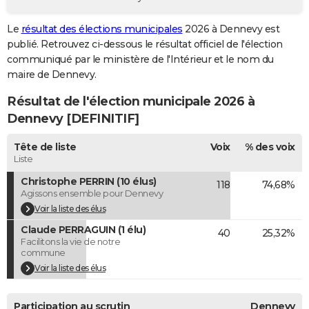
City break
Voyage de noces
Climat
Destinations
Voyage nature
Forum
+
PHOTO
Le
résultat des élections municipales
2026 à Dennevy est
publié. Retrouvez ci-dessous le résultat officiel de l'élection
GUIDES D'ACHAT
communiqué par le ministère de l'Intérieur et le nom du
BONS PLANS
maire de Dennevy.
Résultat de l'élection municipale 2026 à
CARTE DE VOEUX
Dennevy [DEFINITIF]
Carte Bonne année
Carte Pâques
Carte de Noël
Carte Saint-Valentin
Carte d'anniversaire
DICTIONNAIRE
Tête de liste
Voix
% des voix
Biographies
Expressions
Dictionnaire
Citations
Proverbes
PROGRAMME TV
Liste
Christophe PERRIN (10 élus)
118
74,68%
COPAINS D'AVANT
Agissons ensemble pour Dennevy
Se connecter
Collèges
Universités
Service militaire
S'inscrire
Lycées
Primaires
Entreprises
Avis de recherche
Voir la liste des élus
AVIS DE DÉCÈS
Claude PERRAGUIN (1 élu)
40
25,32%
FORUM
Facilitons la vie de notre
commune
Lifestyle
Sport
Television
Cinema
Bricolage
Culture
Auto
Voyage
Voir la liste des élus
Participation au scrutin
Dennevy