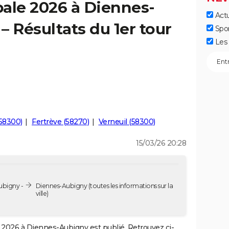
ale 2026 à Diennes-
Actu
– Résultats du 1er tour
Spo
Les 
(58300)
Fertrève (58270)
Verneuil (58300)
15/03/26 20:28
ubigny -
Diennes-Aubigny
(toutes les informations sur la
ville)
2026 à Diennes-Aubigny est publié. Retrouvez ci-