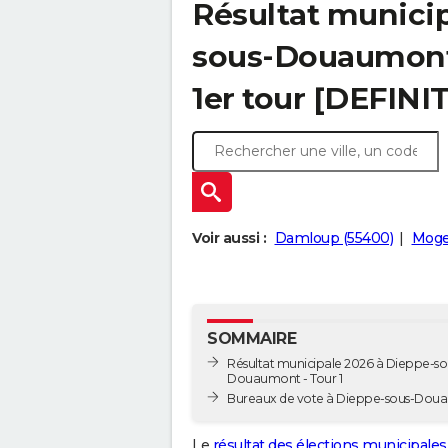
Résultat municip
sous-Douaumont 
1er tour [DEFINIT
Voir aussi :
Damloup (55400)
Mogev
SOMMAIRE
Résultat municipale 2026 à Dieppe-so
Douaumont - Tour 1
Bureaux de vote à Dieppe-sous-Dou
Le
résultat des élections municipales