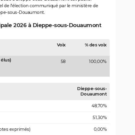
ciel de l'élection communiqué par le ministère de
ieppe-sous-Douaumont.
icipale 2026 à Dieppe-sous-Douaumont
Voix
% des voix
élus)
58
100,00%
Dieppe-sous-
Douaumont
48,70%
51,30%
otes exprimés)
0,00%