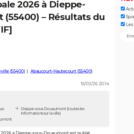
ale 2026 à Dieppe-
Actu
(55400) – Résultats du
Spo
Les 
IF]
ille (55400)
Abaucourt-Hautecourt (55400)
15/03/26 20:14
us-
Dieppe-sous-Douaumont
(toutes les
informations sur la ville)
aumont
2026 à Dieppe-sous-Douaumont est publié.