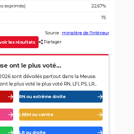
es exprimés)
22,67%
75
Source :
ministère de l’Intérieur
Partager
oir les résultats
se ont le plus voté...
2026 sont dévoilés partout dans la Meuse.
le plus voté le plus voté RN, LFI, PS, LR...
RN ou extrême droite
LREM ou centre
LR ou droite