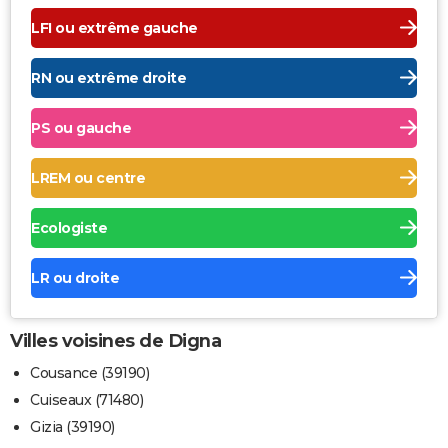
LFI ou extrême gauche
RN ou extrême droite
PS ou gauche
LREM ou centre
Ecologiste
LR ou droite
Villes voisines de Digna
Cousance (39190)
Cuiseaux (71480)
Gizia (39190)