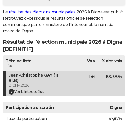
City break
Voyage de noces
Climat
Destinations
Voyage nature
Forum
+
PHOTO
Le
résultat des élections municipales
2026 à Digna est publié.
Retrouvez ci-dessous le résultat officiel de l'élection
GUIDES D'ACHAT
communiqué par le ministère de l'Intérieur et le nom du
BONS PLANS
maire de Digna.
Résultat de l'élection municipale 2026 à Digna
CARTE DE VOEUX
[DEFINITIF]
Carte Bonne année
Carte Pâques
Carte de Noël
Carte Saint-Valentin
Carte d'anniversaire
DICTIONNAIRE
Tête de liste
Voix
% des voix
Biographies
Expressions
Dictionnaire
Citations
Proverbes
PROGRAMME TV
Liste
Jean-Christophe GAY (11
184
100,00%
COPAINS D'AVANT
élus)
DIGNA 2026
Se connecter
Collèges
Universités
Service militaire
S'inscrire
Lycées
Primaires
Entreprises
Avis de recherche
AVIS DE DÉCÈS
Voir la liste des élus
FORUM
Participation au scrutin
Digna
Lifestyle
Sport
Television
Cinema
Bricolage
Culture
Auto
Voyage
Taux de participation
67,87%