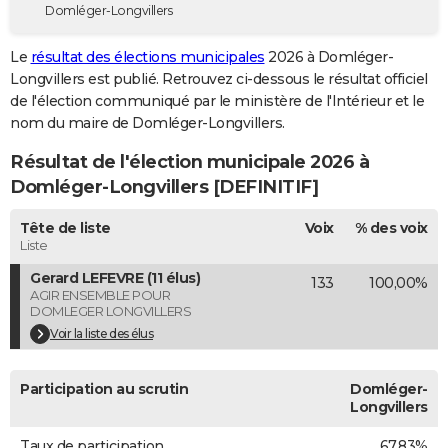
Domléger-Longvillers
City break
Voyage de noces
Climat
Destinations
Voyage nature
Forum
+
PHOTO
Le
résultat des élections municipales
2026 à Domléger-
GUIDES D'ACHAT
Longvillers est publié. Retrouvez ci-dessous le résultat officiel
de l'élection communiqué par le ministère de l'Intérieur et le
BONS PLANS
nom du maire de Domléger-Longvillers.
CARTE DE VOEUX
Résultat de l'élection municipale 2026 à
Carte Bonne année
Carte Pâques
Carte de Noël
Carte Saint-Valentin
Carte d'anniversaire
Domléger-Longvillers [DEFINITIF]
DICTIONNAIRE
Biographies
Expressions
Dictionnaire
Citations
Proverbes
Tête de liste
Voix
% des voix
PROGRAMME TV
Liste
COPAINS D'AVANT
Gerard LEFEVRE (11 élus)
133
100,00%
AGIR ENSEMBLE POUR
Se connecter
Collèges
Universités
Service militaire
S'inscrire
Lycées
Primaires
Entreprises
Avis de recherche
AVIS DE DÉCÈS
DOMLEGER LONGVILLERS
Voir la liste des élus
FORUM
Lifestyle
Sport
Television
Cinema
Bricolage
Culture
Auto
Voyage
Participation au scrutin
Domléger-
Longvillers
Taux de participation
67,83%