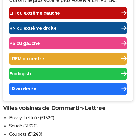
qui ont le plus voté le plus voté RN, LFI, PS, LR...
LFI ou extrême gauche
RN ou extrême droite
PS ou gauche
LREM ou centre
Ecologiste
LR ou droite
Villes voisines de Dommartin-Lettrée
Bussy-Lettrée (51320)
Soudé (51320)
Coupetz (51240)