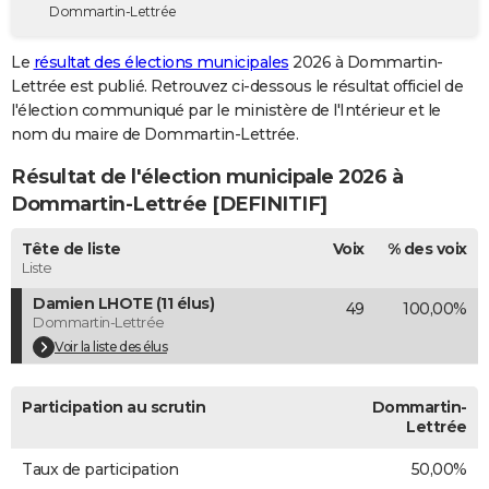
Dommartin-Lettrée
City break
Voyage de noces
Climat
Destinations
Voyage nature
Forum
+
PHOTO
Le
résultat des élections municipales
2026 à Dommartin-
GUIDES D'ACHAT
Lettrée est publié. Retrouvez ci-dessous le résultat officiel de
l'élection communiqué par le ministère de l'Intérieur et le
BONS PLANS
nom du maire de Dommartin-Lettrée.
CARTE DE VOEUX
Résultat de l'élection municipale 2026 à
Carte Bonne année
Carte Pâques
Carte de Noël
Carte Saint-Valentin
Carte d'anniversaire
Dommartin-Lettrée [DEFINITIF]
DICTIONNAIRE
Biographies
Expressions
Dictionnaire
Citations
Proverbes
Tête de liste
Voix
% des voix
PROGRAMME TV
Liste
COPAINS D'AVANT
Damien LHOTE (11 élus)
49
100,00%
Dommartin-Lettrée
Se connecter
Collèges
Universités
Service militaire
S'inscrire
Lycées
Primaires
Entreprises
Avis de recherche
AVIS DE DÉCÈS
Voir la liste des élus
FORUM
Participation au scrutin
Dommartin-
Lifestyle
Sport
Television
Cinema
Bricolage
Culture
Auto
Voyage
Lettrée
Taux de participation
50,00%