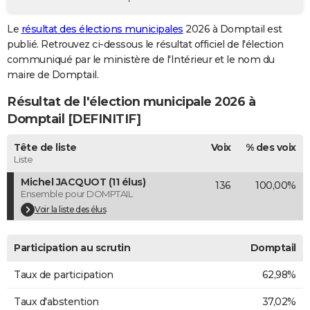
City break
Voyage de noces
Climat
Destinations
Voyage nature
Forum
+
PHOTO
Le
résultat des élections municipales
2026 à Domptail est
publié. Retrouvez ci-dessous le résultat officiel de l'élection
GUIDES D'ACHAT
communiqué par le ministère de l'Intérieur et le nom du
BONS PLANS
maire de Domptail.
Résultat de l'élection municipale 2026 à
CARTE DE VOEUX
Domptail [DEFINITIF]
Carte Bonne année
Carte Pâques
Carte de Noël
Carte Saint-Valentin
Carte d'anniversaire
DICTIONNAIRE
Tête de liste
Voix
% des voix
Biographies
Expressions
Dictionnaire
Citations
Proverbes
PROGRAMME TV
Liste
Michel JACQUOT (11 élus)
136
100,00%
COPAINS D'AVANT
Ensemble pour DOMPTAIL
Se connecter
Collèges
Universités
Service militaire
S'inscrire
Lycées
Primaires
Entreprises
Avis de recherche
Voir la liste des élus
AVIS DE DÉCÈS
FORUM
Participation au scrutin
Domptail
Lifestyle
Sport
Television
Cinema
Bricolage
Culture
Auto
Voyage
Taux de participation
62,98%
Taux d'abstention
37,02%