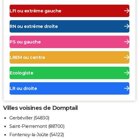
LFI ou extrême gauche
RN ou extrême droite
PS ou gauche
LREM ou centre
Ecologiste
LR ou droite
Villes voisines de Domptail
Gerbéviller (54830)
Saint-Pierremont (88700)
Fontenoy-la-Joûte (54122)