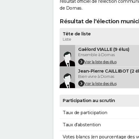
résultat officiel de l'élection commun
de Dornas.
Résultat de l'élection munic
Tête de liste
Liste
Gaëlord VIALLE (9 élus)
Ensemble à Dornas
Voir la liste des élus
Jean-Pierre CAILLIBOT (2 é
Bien vivre à Dornas
Voir la liste des élus
Participation au scrutin
Taux de participation
Taux d'abstention
Votes blancs (en pourcentage des v