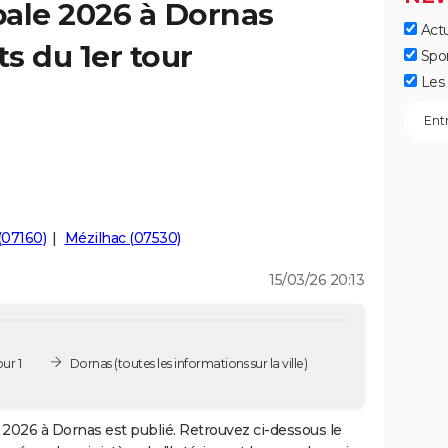
pale 2026 à Dornas
Actu
ts du 1er tour
Spo
Les 
(07160)
Mézilhac (07530)
15/03/26 20:13
ur 1
Dornas
(toutes les informations sur la ville)
2026 à Dornas est publié. Retrouvez ci-dessous le