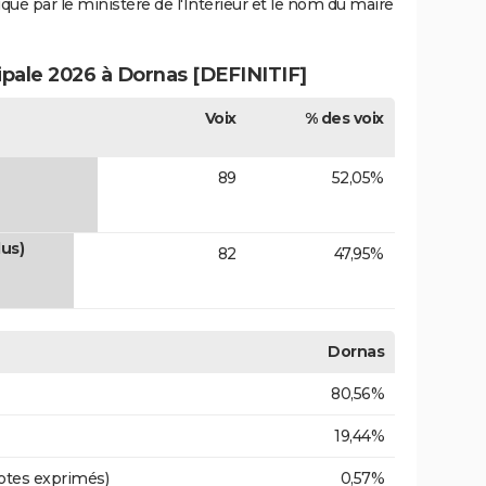
iqué par le ministère de l'Intérieur et le nom du maire
ipale 2026 à Dornas [DEFINITIF]
Voix
% des voix
89
52,05%
lus)
82
47,95%
Dornas
80,56%
19,44%
otes exprimés)
0,57%