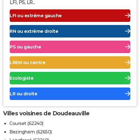
LFI, PS, LR...
LFI ou extrême gauche
RN ou extrême droite
PS ou gauche
LREM ou centre
Ecologiste
LR ou droite
Villes voisines de Doudeauville
Courset (62240)
Bezinghem (62650)