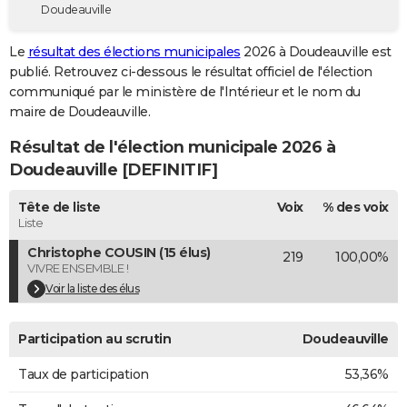
Doudeauville
City break
Voyage de noces
Climat
Destinations
Voyage nature
Forum
+
PHOTO
Le
résultat des élections municipales
2026 à Doudeauville est
GUIDES D'ACHAT
publié. Retrouvez ci-dessous le résultat officiel de l'élection
communiqué par le ministère de l'Intérieur et le nom du
BONS PLANS
maire de Doudeauville.
CARTE DE VOEUX
Résultat de l'élection municipale 2026 à
Carte Bonne année
Carte Pâques
Carte de Noël
Carte Saint-Valentin
Carte d'anniversaire
Doudeauville [DEFINITIF]
DICTIONNAIRE
Biographies
Expressions
Dictionnaire
Citations
Proverbes
Tête de liste
Voix
% des voix
PROGRAMME TV
Liste
COPAINS D'AVANT
Christophe COUSIN (15 élus)
219
100,00%
VIVRE ENSEMBLE !
Se connecter
Collèges
Universités
Service militaire
S'inscrire
Lycées
Primaires
Entreprises
Avis de recherche
AVIS DE DÉCÈS
Voir la liste des élus
FORUM
Participation au scrutin
Doudeauville
Lifestyle
Sport
Television
Cinema
Bricolage
Culture
Auto
Voyage
Taux de participation
53,36%