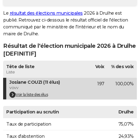
City break
Voyage de noces
Climat
Destinations
Voyage nature
Forum
+
PHOTO
Le
résultat des élections municipales
2026 à Drulhe est
publié. Retrouvez ci-dessous le résultat officiel de l'élection
GUIDES D'ACHAT
communiqué par le ministère de l'Intérieur et le nom du
BONS PLANS
maire de Drulhe.
Résultat de l'élection municipale 2026 à Drulhe
CARTE DE VOEUX
[DEFINITIF]
Carte Bonne année
Carte Pâques
Carte de Noël
Carte Saint-Valentin
Carte d'anniversaire
DICTIONNAIRE
Tête de liste
Voix
% des voix
Biographies
Expressions
Dictionnaire
Citations
Proverbes
PROGRAMME TV
Liste
Josiane COUZI (11 élus)
197
100,00%
COPAINS D'AVANT
vovv
Se connecter
Collèges
Universités
Service militaire
S'inscrire
Lycées
Primaires
Entreprises
Avis de recherche
Voir la liste des élus
AVIS DE DÉCÈS
FORUM
Participation au scrutin
Drulhe
Lifestyle
Sport
Television
Cinema
Bricolage
Culture
Auto
Voyage
Taux de participation
75,07%
Taux d'abstention
24,93%