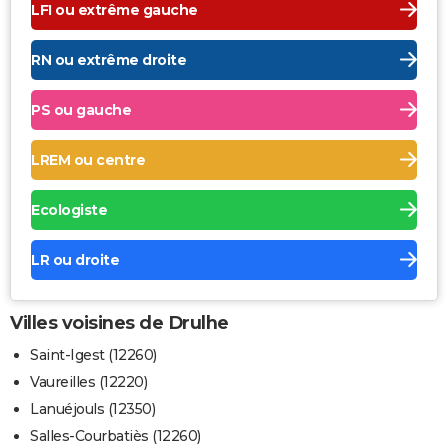
LFI ou extrême gauche
RN ou extrême droite
PS ou gauche
LREM ou centre
Ecologiste
LR ou droite
Villes voisines de Drulhe
Saint-Igest (12260)
Vaureilles (12220)
Lanuéjouls (12350)
Salles-Courbatiès (12260)