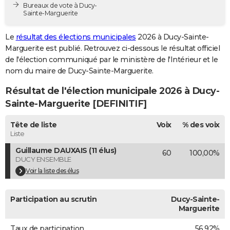
Bureaux de vote à Ducy-
City break
Voyage de noces
Climat
Destinations
Voyage nature
Forum
+
PHOTO
Sainte-Marguerite
GUIDES D'ACHAT
Le
résultat des élections municipales
2026 à Ducy-Sainte-
Marguerite est publié. Retrouvez ci-dessous le résultat officiel
BONS PLANS
de l'élection communiqué par le ministère de l'Intérieur et le
nom du maire de Ducy-Sainte-Marguerite.
CARTE DE VOEUX
Résultat de l'élection municipale 2026 à Ducy-
Carte Bonne année
Carte Pâques
Carte de Noël
Carte Saint-Valentin
Carte d'anniversaire
DICTIONNAIRE
Sainte-Marguerite [DEFINITIF]
Biographies
Expressions
Dictionnaire
Citations
Proverbes
PROGRAMME TV
Tête de liste
Voix
% des voix
Liste
COPAINS D'AVANT
Guillaume DAUXAIS (11 élus)
60
100,00%
Se connecter
Collèges
Universités
Service militaire
S'inscrire
Lycées
Primaires
Entreprises
Avis de recherche
AVIS DE DÉCÈS
DUCY ENSEMBLE
Voir la liste des élus
FORUM
Lifestyle
Sport
Television
Cinema
Bricolage
Culture
Auto
Voyage
Participation au scrutin
Ducy-Sainte-
Marguerite
Taux de participation
56,92%