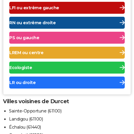
LFI ou extrême gauche
RN ou extrême droite
PS ou gauche
LREM ou centre
Ecologiste
LR ou droite
Villes voisines de Durcet
Sainte-Opportune (61100)
Landigou (61100)
Échalou (61440)