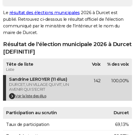
City break
Voyage de noces
Climat
Destinations
Voyage nature
Forum
+
PHOTO
Le
résultat des élections municipales
2026 à Durcet est
publié. Retrouvez ci-dessous le résultat officiel de l'élection
GUIDES D'ACHAT
communiqué par le ministère de l'Intérieur et le nom du
BONS PLANS
maire de Durcet.
Résultat de l'élection municipale 2026 à Durcet
CARTE DE VOEUX
[DEFINITIF]
Carte Bonne année
Carte Pâques
Carte de Noël
Carte Saint-Valentin
Carte d'anniversaire
DICTIONNAIRE
Tête de liste
Voix
% des voix
Biographies
Expressions
Dictionnaire
Citations
Proverbes
PROGRAMME TV
Liste
Sandrine LEROYER (11 élus)
142
100,00%
COPAINS D'AVANT
DURCET, UN VILLAGE QUI VIT, UN
AVENIR QUI S'ECRIT
Se connecter
Collèges
Universités
Service militaire
S'inscrire
Lycées
Primaires
Entreprises
Avis de recherche
AVIS DE DÉCÈS
Voir la liste des élus
FORUM
Participation au scrutin
Durcet
Lifestyle
Sport
Television
Cinema
Bricolage
Culture
Auto
Voyage
Taux de participation
69,13%