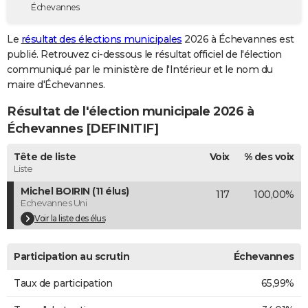
Échevannes
City break
Voyage de noces
Climat
Destinations
Voyage nature
Forum
+
PHOTO
Le
résultat des élections municipales
2026 à Échevannes est
GUIDES D'ACHAT
publié. Retrouvez ci-dessous le résultat officiel de l'élection
communiqué par le ministère de l'Intérieur et le nom du
BONS PLANS
maire d'Échevannes.
CARTE DE VOEUX
Résultat de l'élection municipale 2026 à
Carte Bonne année
Carte Pâques
Carte de Noël
Carte Saint-Valentin
Carte d'anniversaire
Échevannes [DEFINITIF]
DICTIONNAIRE
Biographies
Expressions
Dictionnaire
Citations
Proverbes
Tête de liste
Voix
% des voix
PROGRAMME TV
Liste
COPAINS D'AVANT
Michel BOIRIN (11 élus)
117
100,00%
Echevannes Uni
Se connecter
Collèges
Universités
Service militaire
S'inscrire
Lycées
Primaires
Entreprises
Avis de recherche
AVIS DE DÉCÈS
Voir la liste des élus
FORUM
Participation au scrutin
Échevannes
Lifestyle
Sport
Television
Cinema
Bricolage
Culture
Auto
Voyage
Taux de participation
65,99%