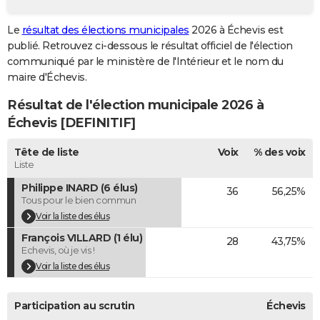
City break
Voyage de noces
Climat
Destinations
Voyage nature
Forum
+
PHOTO
Le
résultat des élections municipales
2026 à Échevis est
publié. Retrouvez ci-dessous le résultat officiel de l'élection
GUIDES D'ACHAT
communiqué par le ministère de l'Intérieur et le nom du
BONS PLANS
maire d'Échevis.
Résultat de l'élection municipale 2026 à
CARTE DE VOEUX
Échevis [DEFINITIF]
Carte Bonne année
Carte Pâques
Carte de Noël
Carte Saint-Valentin
Carte d'anniversaire
DICTIONNAIRE
Tête de liste
Voix
% des voix
Biographies
Expressions
Dictionnaire
Citations
Proverbes
PROGRAMME TV
Liste
Philippe INARD (6 élus)
36
56,25%
COPAINS D'AVANT
Tous pour le bien commun
Se connecter
Collèges
Universités
Service militaire
S'inscrire
Lycées
Primaires
Entreprises
Avis de recherche
Voir la liste des élus
AVIS DE DÉCÈS
François VILLARD (1 élu)
28
43,75%
FORUM
Echevis, où je vis !
Voir la liste des élus
Lifestyle
Sport
Television
Cinema
Bricolage
Culture
Auto
Voyage
Participation au scrutin
Échevis