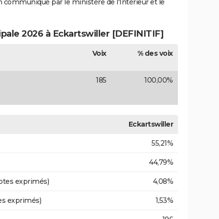
ion communiqué par le ministère de l'Intérieur et le
ipale 2026 à Eckartswiller [DEFINITIF]
Voix
% des voix
)
185
100,00%
Eckartswiller
55,21%
44,79%
otes exprimés)
4,08%
es exprimés)
1,53%