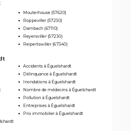
t
Mouterhouse (57620)
Roppeviller (57230)
Dambach (67110)
Reyersviller (57230)
Reipertswiller (67340)
dt
Accidents à Éguelshardt
Délinquance à Éguelshardt
Inondations à Éguelshardt
t
Nombre de médecins à Éguelshardt
Pollution à Éguelshardt
Entreprises à Éguelshardt
Prix immobilier à Éguelshardt
lshardt