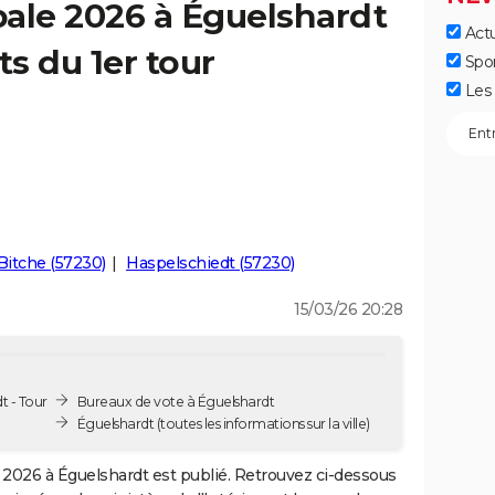
ale 2026 à Éguelshardt
Actu
ts du 1er tour
Spo
Les 
Bitche (57230)
Haspelschiedt (57230)
15/03/26 20:28
t - Tour
Bureaux de vote à Éguelshardt
Éguelshardt
(toutes les informations sur la ville)
2026 à Éguelshardt est publié. Retrouvez ci-dessous