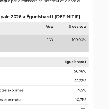
uniqué par le ministère de l'Intérieur et le nom du
ipale 2026 à Éguelshardt [DEFINITIF]
Voix
% des voix
160
100,00%
Éguelshardt
50,78%
49,22%
otes exprimés)
7,65%
es exprimés)
10,71%