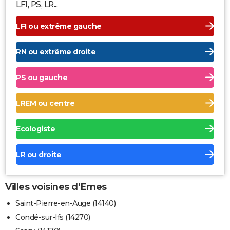
LFI, PS, LR...
LFI ou extrême gauche
RN ou extrême droite
PS ou gauche
LREM ou centre
Ecologiste
LR ou droite
Villes voisines d'Ernes
Saint-Pierre-en-Auge (14140)
Condé-sur-Ifs (14270)