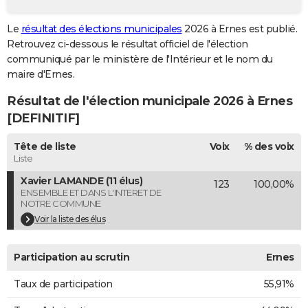
City break
Voyage de noces
Climat
Destinations
Voyage nature
Forum
+
PHOTO
Le
résultat des élections municipales
2026 à Ernes est publié.
Retrouvez ci-dessous le résultat officiel de l'élection
GUIDES D'ACHAT
communiqué par le ministère de l'Intérieur et le nom du
BONS PLANS
maire d'Ernes.
Résultat de l'élection municipale 2026 à Ernes
CARTE DE VOEUX
[DEFINITIF]
Carte Bonne année
Carte Pâques
Carte de Noël
Carte Saint-Valentin
Carte d'anniversaire
DICTIONNAIRE
Tête de liste
Voix
% des voix
Biographies
Expressions
Dictionnaire
Citations
Proverbes
PROGRAMME TV
Liste
Xavier LAMANDE (11 élus)
123
100,00%
COPAINS D'AVANT
ENSEMBLE ET DANS L'INTERET DE
NOTRE COMMUNE
Se connecter
Collèges
Universités
Service militaire
S'inscrire
Lycées
Primaires
Entreprises
Avis de recherche
AVIS DE DÉCÈS
Voir la liste des élus
FORUM
Participation au scrutin
Ernes
Lifestyle
Sport
Television
Cinema
Bricolage
Culture
Auto
Voyage
Taux de participation
55,91%