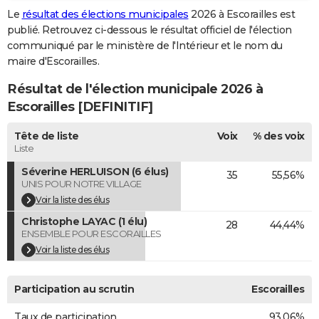
Le
résultat des élections municipales
2026 à Escorailles est
City break
Voyage de noces
Climat
Destinations
Voyage nature
Forum
+
PHOTO
publié. Retrouvez ci-dessous le résultat officiel de l'élection
communiqué par le ministère de l'Intérieur et le nom du
GUIDES D'ACHAT
maire d'Escorailles.
BONS PLANS
Résultat de l'élection municipale 2026 à
CARTE DE VOEUX
Escorailles [DEFINITIF]
Carte Bonne année
Carte Pâques
Carte de Noël
Carte Saint-Valentin
Carte d'anniversaire
DICTIONNAIRE
Tête de liste
Voix
% des voix
Liste
Biographies
Expressions
Dictionnaire
Citations
Proverbes
PROGRAMME TV
Séverine HERLUISON (6 élus)
35
55,56%
UNIS POUR NOTRE VILLAGE
COPAINS D'AVANT
Voir la liste des élus
Se connecter
Collèges
Universités
Service militaire
S'inscrire
Lycées
Primaires
Entreprises
Avis de recherche
AVIS DE DÉCÈS
Christophe LAYAC (1 élu)
28
44,44%
ENSEMBLE POUR ESCORAILLES
FORUM
Voir la liste des élus
Lifestyle
Sport
Television
Cinema
Bricolage
Culture
Auto
Voyage
Participation au scrutin
Escorailles
Taux de participation
93,06%