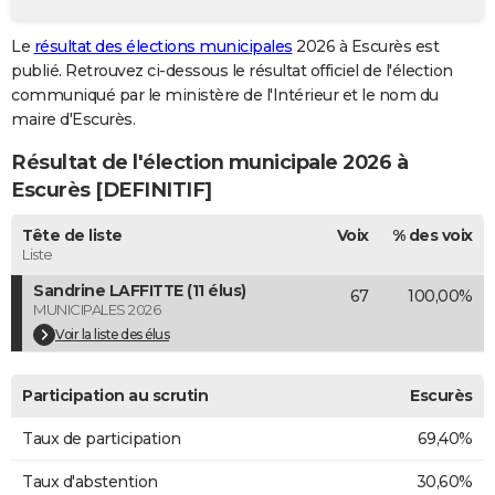
City break
Voyage de noces
Climat
Destinations
Voyage nature
Forum
+
PHOTO
Le
résultat des élections municipales
2026 à Escurès est
publié. Retrouvez ci-dessous le résultat officiel de l'élection
GUIDES D'ACHAT
communiqué par le ministère de l'Intérieur et le nom du
BONS PLANS
maire d'Escurès.
Résultat de l'élection municipale 2026 à
CARTE DE VOEUX
Escurès [DEFINITIF]
Carte Bonne année
Carte Pâques
Carte de Noël
Carte Saint-Valentin
Carte d'anniversaire
DICTIONNAIRE
Tête de liste
Voix
% des voix
Biographies
Expressions
Dictionnaire
Citations
Proverbes
PROGRAMME TV
Liste
Sandrine LAFFITTE (11 élus)
67
100,00%
COPAINS D'AVANT
MUNICIPALES 2026
Se connecter
Collèges
Universités
Service militaire
S'inscrire
Lycées
Primaires
Entreprises
Avis de recherche
Voir la liste des élus
AVIS DE DÉCÈS
FORUM
Participation au scrutin
Escurès
Lifestyle
Sport
Television
Cinema
Bricolage
Culture
Auto
Voyage
Taux de participation
69,40%
Taux d'abstention
30,60%