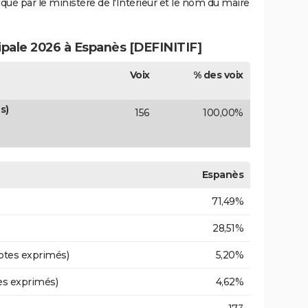
iqué par le ministère de l'Intérieur et le nom du maire
cipale 2026 à Espanès [DEFINITIF]
Voix
% des voix
s)
156
100,00%
Espanès
71,49%
28,51%
otes exprimés)
5,20%
es exprimés)
4,62%