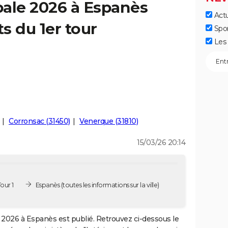
pale 2026 à Espanès
Actu
ts du 1er tour
Spo
Les 
Corronsac (31450)
Venerque (31810)
15/03/26 20:14
our 1
Espanès
(toutes les informations sur la ville)
2026 à Espanès est publié. Retrouvez ci-dessous le