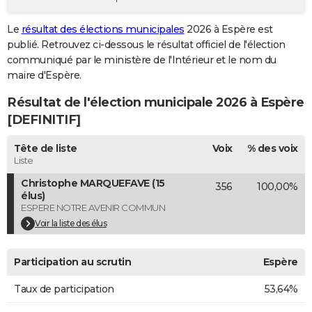
City break
Voyage de noces
Climat
Destinations
Voyage nature
Forum
+
PHOTO
Le
résultat des élections municipales
2026 à Espère est
publié. Retrouvez ci-dessous le résultat officiel de l'élection
GUIDES D'ACHAT
communiqué par le ministère de l'Intérieur et le nom du
BONS PLANS
maire d'Espère.
Résultat de l'élection municipale 2026 à Espère
CARTE DE VOEUX
[DEFINITIF]
Carte Bonne année
Carte Pâques
Carte de Noël
Carte Saint-Valentin
Carte d'anniversaire
DICTIONNAIRE
Tête de liste
Voix
% des voix
Biographies
Expressions
Dictionnaire
Citations
Proverbes
PROGRAMME TV
Liste
Christophe MARQUEFAVE (15
356
100,00%
COPAINS D'AVANT
élus)
ESPERE NOTRE AVENIR COMMUN
Se connecter
Collèges
Universités
Service militaire
S'inscrire
Lycées
Primaires
Entreprises
Avis de recherche
AVIS DE DÉCÈS
Voir la liste des élus
FORUM
Participation au scrutin
Espère
Lifestyle
Sport
Television
Cinema
Bricolage
Culture
Auto
Voyage
Taux de participation
53,64%