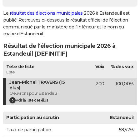
City break
Voyage de noces
Climat
Destinations
Voyage nature
Forum
+
PHOTO
Le
résultat des élections municipales
2026 à Estandeuil est
publié. Retrouvez ci-dessous le résultat officiel de l'élection
GUIDES D'ACHAT
communiqué par le ministère de l'Intérieur et le nom du
BONS PLANS
maire d'Estandeuil.
Résultat de l'élection municipale 2026 à
CARTE DE VOEUX
Estandeuil [DEFINITIF]
Carte Bonne année
Carte Pâques
Carte de Noël
Carte Saint-Valentin
Carte d'anniversaire
DICTIONNAIRE
Tête de liste
Voix
% des voix
Biographies
Expressions
Dictionnaire
Citations
Proverbes
PROGRAMME TV
Liste
Jean-Michel TRAVERS (15
200
100,00%
COPAINS D'AVANT
élus)
Oeuvrons pour Estandeuil
Se connecter
Collèges
Universités
Service militaire
S'inscrire
Lycées
Primaires
Entreprises
Avis de recherche
AVIS DE DÉCÈS
Voir la liste des élus
FORUM
Participation au scrutin
Estandeuil
Lifestyle
Sport
Television
Cinema
Bricolage
Culture
Auto
Voyage
Taux de participation
58,52%